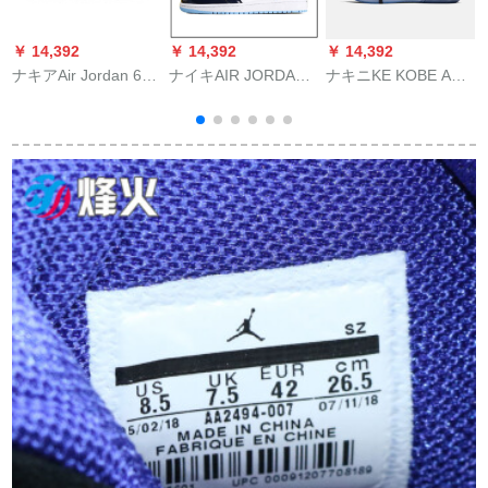
￥ 14,392
￥ 14,392
￥ 14,392
￥
ナキアAir Jordan 6
ナイキAIR JORDAN
ナキニKE KOBE AD
Rings AJ 6冠王男子
1北卡藍全星barskeル
EP男性スニスカーAV
バレーブツ32992-
シ男性靴女性靴AJ
3556-543
601
CD 0616-136.5