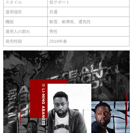
スタイル
低サポート
適用場所
共通
機能
耐震、耐摩耗、通気性
適用人の群れ
男性
発売時期
2018年春