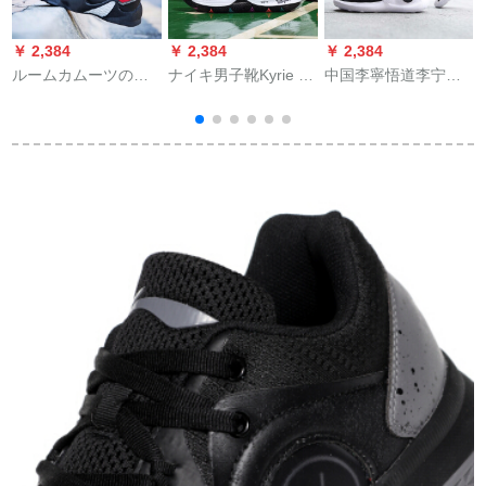
￥ 2,384
￥ 2,384
￥ 2,384
￥
ルームカムーツのブ
ナイキ男子靴Kyrie 5
中国李寧悟道李宁
ツ男性2019新商品キ
初の连名は、黒橙欧
bass kelt buteの男性
ャプション连名で、
文5代という新しいク
靴の韋徳の道は春の
ハイブスツーKt 4ファ
ールで、バースキー
新型の通気性が高く
ッションスニカーー
ボンズのスポスポー
て、悟空のスカーの
トンブーツオーヴィ
ツジュウ62-10 BHM
カージァァンのファ
ンジェームズ11大サ
黒人月40
ン周新基礎黒/基礎白
ツ靴ナイト5黒40
の43を手にします。