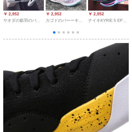
￥ 2,952
￥ 2,952
￥ 2,952
￥
ヤオダの叡羽のバー
カゴドのバーーキン
ナイキKYRIE 5 EP欧
ツの新型の内に高く
グの靴は男女が高く
文5男スポーツ実际の
なるスニスカーのジ
て、耐摩耗運動靴に
戦いのコーナー緩震
ル
ェームズの13の大魔
役立ちます。
バッシュボックスブ
8
王
ーツAO 2919 AO
2919-003