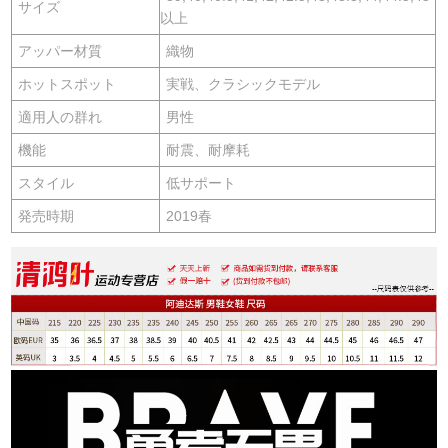
サイズ
以上
アッパー材質
織物
ホットスポット
実戦、クラシックモデル
適用人の群れ
男性
機能
耐震、耐摩耗
スタイル
低サポート
発売時期
2019春