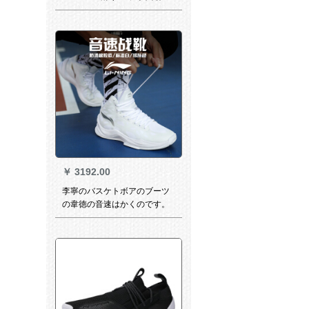
ークバッグ555088ジョウ1全
黒武士554724-5050
￥
3192.00
李寧のバスケトボアのブーツ
の韋徳の音速はかくのです。
11中国の悟道が地震を下げて
高い運動靴の標準の白／銀灰
色の42内の長いです。
（265）