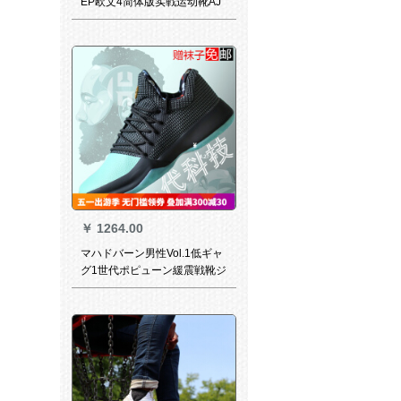
EP欧文4简体版实戦运动靴AJ
1935新型欧文4代简体版黑金
AO 4438-044コド/10
￥
1264.00
マハドバーン男性Vol.1低ギャ
グ1世代ポピューン緩震戦靴ジ
ャジャ（255 MM）