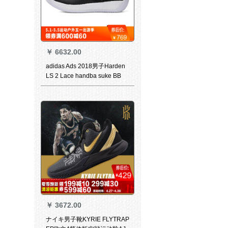
￥
6632.00
adidas Ads 2018男子Harden
LS 2 Lace handba suke BB
7651 BB 42.5
￥
3672.00
ナイキ男子靴KYRIE FLYTRAP