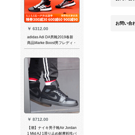
お問い合
￥
6312.00
adidas Adi DA男靴2019春新
商品Marke Boost男フレディ・
バーター男
￥
8712.00
【潮】ナイキ男子靴Air Jordan
1 Mid AJ 1滑り止め耐摩耗性バ