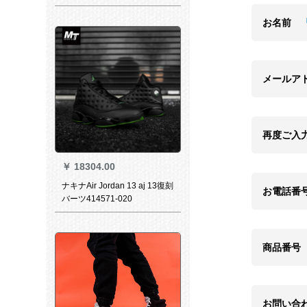
807504-107
お名前
メールア
再度ご入
￥
18304.00
ナキナAir Jordan 13 aj 13復刻
お電話番
バーツ414571-020
商品番号
お問い合