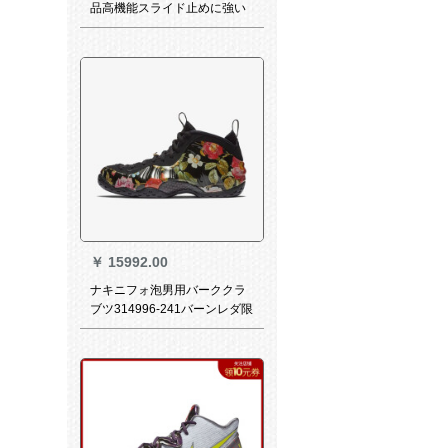
品高機能スライド止めに強い
迷彩バトの戦靴11721306-1/
城灰/黒/蛍光マルゴの黄男42/
美形8.5
￥
15992.00
ナキニフォ泡男用バーククラ
ブツ314996-241バーンレダ限
定のフラワダー314996-024