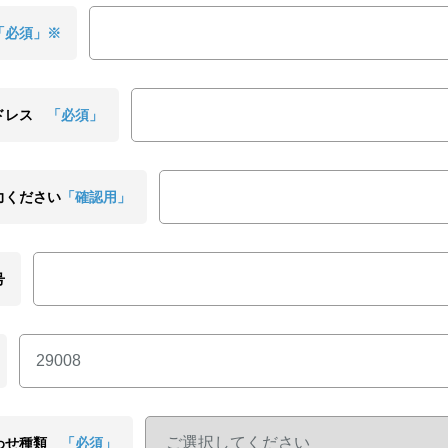
「必須」※
ドレス
「必須」
力ください
「確認用」
号
わせ種類
「必須」