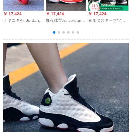
￥ 17,424
￥ 17,424
￥ 17,424
￥
ナキニキAir Jordan 4
烽火体育Air Jordan
ヨルタスキーブツ男
AJ 4 Jr.4男女バスケ
CP 3.IXポライト9バ
2019新型ダンパ耐摩
A
ム4男女バジルブーツ
ーヘッド9ルージュ
耗専门运动靴通気快
AV3914亮皮骚粉AQ
845340 829217
适网布靴ファン外野
9128-600 36.5
845340-603煙台QY 2
高配球靴黒/金43
倉現物44
ー