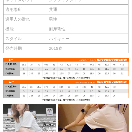
適用場所
共通
適用人の群れ
男性
機能
耐摩耗性
スタイル
ハイキュー
発売時期
2019春