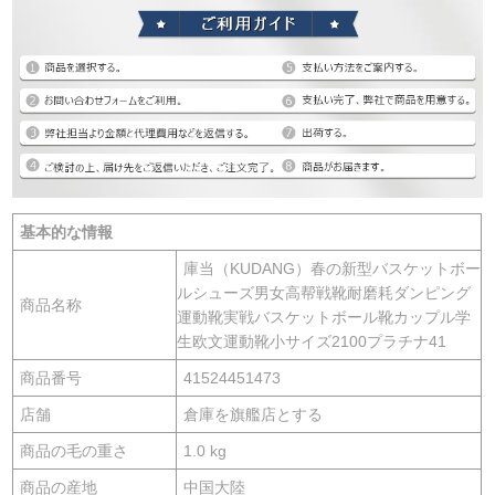
基本的な情報
庫当（KUDANG）春の新型バスケットボー
ルシューズ男女高帮戦靴耐磨耗ダンピング
商品名称
運動靴実戦バスケットボール靴カップル学
生欧文運動靴小サイズ2100プラチナ41
商品番号
41524451473
店舗
倉庫を旗艦店とする
商品の毛の重さ
1.0 kg
商品の産地
中国大陸