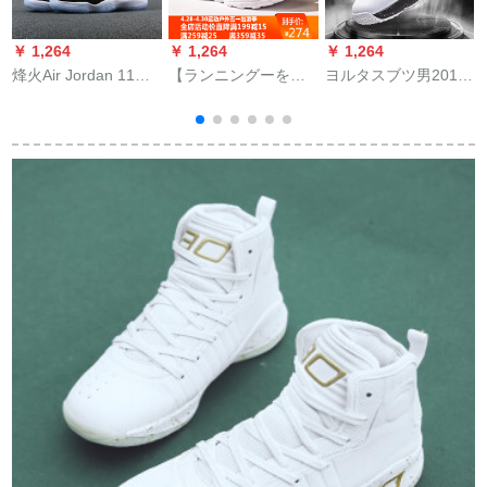
￥ 1,264
￥ 1,264
￥ 1,264
￥
烽火Air Jordan 11
【ランニングーを送
ヨルタスブツ男2019
Conccd AJ 11コンキ
る】アンタ男子靴バ
新型春高帮バスケツ
トリーモ378037 37
ースム2011年9月の
耐摩耗・振動・通気
バ
37 37-10煙台DB 2倉
新型レインフェルエ
性運動靴男Z白/黒42
庫現物41
外野NBAタイガがス
カーに空气を入れて
2
いることが判明しま
した。