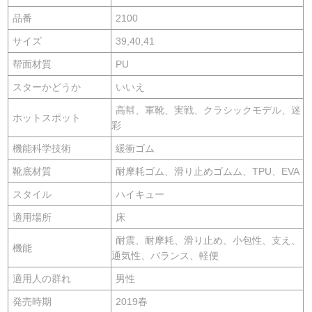
品番
2100
サイズ
39,40,41
帮面材質
PU
スターかどうか
いいえ
高幇、軍靴、実戦、クラシックモデル、迷
ホットスポット
彩
機能科学技術
緩衝ゴム
靴底材質
耐摩耗ゴム、滑り止めゴムム、TPU、EVA
スタイル
ハイキュー
適用場所
床
耐震、耐摩耗、滑り止め、小包性、支え、
機能
通気性、バランス、軽便
適用人の群れ
男性
発売時期
2019春