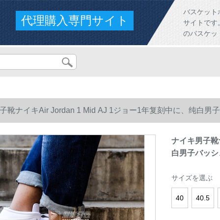
バスケット
代理購入専門サイト
サイトです。人
のバスケッ
靴ナイキAir Jordan 1 Mid AJ 1ジョー1年复刻中に、纯白
ナイキ男子靴ナイ
白男子バッシ
サイズを選ぶ
40
40.5