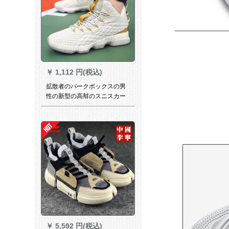
￥
1,112 円(税込)
拡散者のバークボックスの男
性の新型の高幇のスニスカー
ズの小さささささせていただ
きます。2018年冬の消耗に强
いスニスカーの男性のバーゲ
ームゲームの実际の靴の大好
きなサズの米の色42
￥
5,592 円(税込)