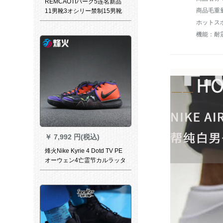
REMCAOTIバーク5连名新品
商品毛重量：
11男靴3オシリー禁制15男靴
ハロージー13戦靴白绿42
機能：耐
￥
7,992 円(税込)
烽火Nike Kyrie 4 Dotd TV PE
オーウェン4亡霊节カルラッタ
CI 0278-800煙台倉庫現物44