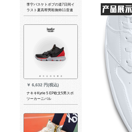
李宁バスケトボブの道7日间イ
ラスト夏高帮男鞋御帅11音速
3中国悟道ダンピグニー（チム
はま3.5）黒/白41（内长255）
￥
6,632 円(税込)
ナキキKyrie 5 EP欧文5男スポ
ツーカーニバル