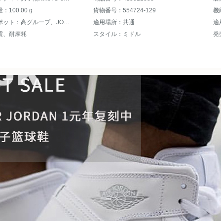
100.00 g
貨物番号：554724-129
機
ホットスポット：高グループ、JORDAN
適用場所：共通
適
震、耐摩耗
スタイル：ミドル
発