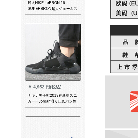
烽火NIKE LeBRON 16
SUPERBRON超人ジェームズ
CD 2450 CD 2451 CD 2451-
煙台JMC 2倉現物40.5
￥
4,952 円(税込)
ナキナ男子靴2019春新型スニ
カーーJordan滑り止めパン性
のある空気で通気性を向上さ
せます。