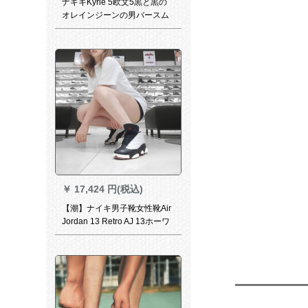
ナキキKyrie 5欧文5黒と黒の
オレインジーンの男バースム
ボックスジュウ
￥
17,424 円(税込)
【潮】ナイキ男子靴女性靴Air
Jordan 13 Retro AJ 13ホーワ
イトパンダー復刻運動バーム
8841-104/女性モデル36