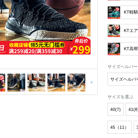
KT軽
KTエ
KT高
サイズヘルパー
サイズヘルパ
>
サイズを選ぶ
40(7)
41(8
45（11）