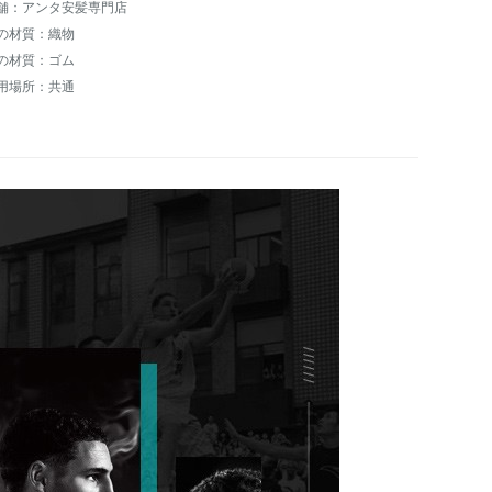
舗：アンタ安髪専門店
の材質：織物
の材質：ゴム
用場所：共通