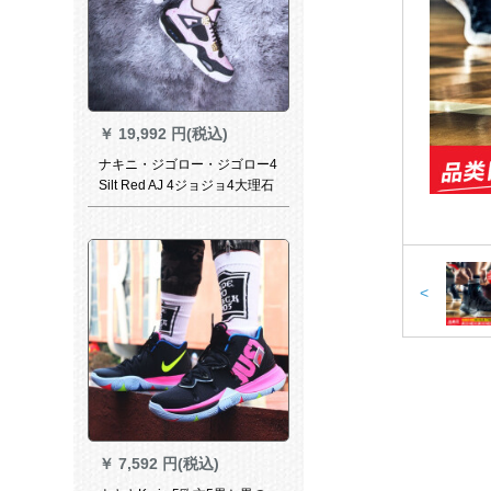
￥
19,992 円(税込)
ナキニ・ジゴロー・ジゴロー4
Silt Red AJ 4ジョジョ4大理石
模様ゴルドボンテーン女子カ
ーニバルジュジュ・アルバス
コ
<
￥
7,592 円(税込)