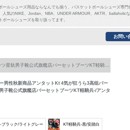
ボールシューズ用品ならなんでも揃う、バスケットボールシューズ専門
気のNIKE、Jordan、NBA、UNDER ARMOUR、AKTR、ballaholi
トボールシューズを取り扱ってます。
お問い
ーツ星轨男子靴公式旗艦店バーセットブーツKT軽騎
ー男性秋新商品アンタットKt 4気が狂うら3高组バー
男子靴公式旗艦店バーセットブーツKT軽騎兵-/アンタ
帮-ブラック/ライトグレー
KT軽騎兵-黒/安踏白