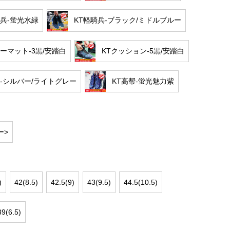
騎兵-蛍光水緑
KT軽騎兵-ブラック/ミドルブルー
アーマット-3黒/安踏白
KTクッション-5黒/安踏白
帮-シルバー/ライトグレー
KT高帮-蛍光魅力紫
ー>
)
42(8.5)
42.5(9)
43(9.5)
44.5(10.5)
39(6.5)