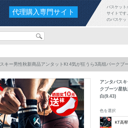
バスケット
代理購入専門サイト
サイトです。人
のバスケッ
スキー男性秋新商品アンタットKt 4気が狂うら3高组バークブ
9.43)
アンタバスキ
クブーツ星轨
白(9.43)
色を選択
KT高