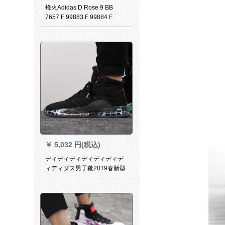
烽火Adidas D Rose 9 BB
7657 F 99883 F 99884 F
99883煙台ZX 2倉庫現物42
￥
5,032 円(税込)
ディディディディディディデ
ィディダス男子靴2019春新型
プロボアスマティネス実戦耐
磨バケッツポポスポーツツG
27764 G 27764 G