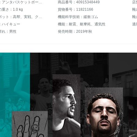
商品名称：アンタバスケットボールシューズ男性秋新品アンタトンプソンKt 4気が狂う3高帮バスケットボール靴星轨男子球鞋公式旗艦店バスケットボール靴KT軽騎兵-黒/アンタ白43(9.5)
商品番号：40915348449
店
重さ：1.0 kg
貨物番号：11821166
靴
ホットスポット：高帮、実戦、クラシック
機能科学技術：緩衝ゴム
靴
：ハイキュー
機能：耐震、耐摩耗、通気性
適
群れ：男性
発売時期：2019年秋