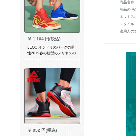
商品の毛の
スタイル
適用人の
￥
1,104 円(税込)
LEOCIオシドリのバークの男
性2019春の新型のメリヤスの
颜は空气を通すスポツーリン
グの女性の45ヤードのバーク
バッグの外でカーリングのブ
ーツの场外です。
￥
952 円(税込)