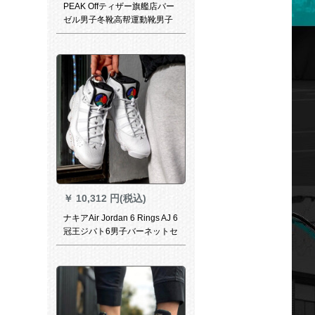
PEAK Offティザー旗艦店バー
ゼル男子冬靴高帮運動靴男子
学生耐摩耗中学生靴DA
740021シルバーク42
￥
10,312 円(税込)
ナキアAir Jordan 6 Rings AJ 6
冠王ジバト6男子バーネットセ
ツ323232992-601-1022