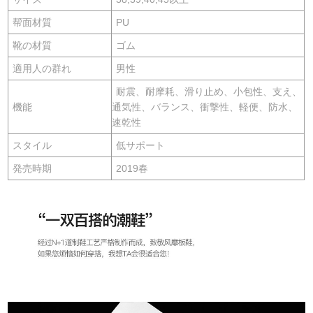
帮面材質
PU
靴の材質
ゴム
適用人の群れ
男性
耐震、耐摩耗、滑り止め、小包性、支え、
機能
通気性、バランス、衝撃性、軽便、防水、
速乾性
スタイル
低サポート
発売時期
2019春