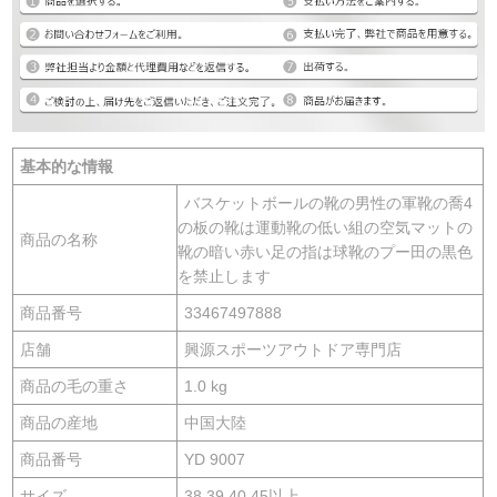
基本的な情報
バスケットボールの靴の男性の軍靴の喬4
の板の靴は運動靴の低い組の空気マットの
商品の名称
靴の暗い赤い足の指は球靴のプー田の黒色
を禁止します
商品番号
33467497888
店舗
興源スポーツアウトドア専門店
商品の毛の重さ
1.0 kg
商品の産地
中国大陸
商品番号
YD 9007
サイズ
38,39,40,45以上