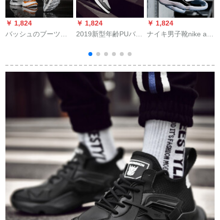
￥ 1,824
￥ 1,824
￥ 1,824
￥
バッシュのブーツの
2019新型年齢PUバー
ナイキ男子靴nike air
N
男性の中では高くカ
ツ男女新型ハイスキ
jordan 11 AJ 11ボン
A
ープのオーストリア
ークラブ15コビー16
ボン45号黒と白の複
のスニーカーの戦靴
と33小稲妻実戦靴黒
写バーセット378037
ュ
のジェームズコービ
灰41
37 37 37-10 44.5
9
ーの学生の靴のエレ
クトリックブーツaJ
11白ミカン41を手に
します。