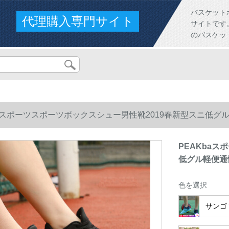
バスケット
代理購入専門サイト
サイトです。人
のバスケッ
baスポーツスポーツボックスシュー男性靴2019春新型スニ低グル軽
PEAKba
低グル軽便通性
色を選択
サンゴ