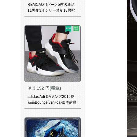
REMCAOTIバーク5连名新品
11男靴3オシリー禁制15男靴
ハロージー13戦靴白绿42
￥
3,192 円(税込)
adidas Adi DAメンズ2019夏
新品Bounce ysni-ca-緩震耐磨
実戦高帮战靴场上バスケツ-ル
ブスポーツツF 37041/店长推
荐款41