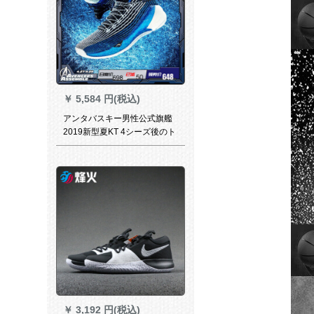
￥
5,584 円(税込)
アンタバスキー男性公式旗艦
2019新型夏KT 4シーズ後のト
ンプロソ`ンカーン正青/黒/ア
ンタ白-2 42/男性-8.5
￥
3,192 円(税込)