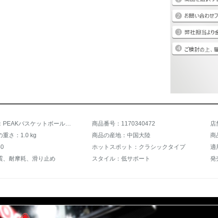
商品名称：PEAKバスケットボールシューズ男性靴2019春新型スニーカー低組軽便通気性耐摩耗性ブーツDA 720966黒42
商品番号：1170340472
店
重さ：1.0 kg
商品の産地：中国大陸
商
0
ホットスポット：クラシックタイプ
適
震、耐摩耗、滑り止め
スタイル：低サポート
発