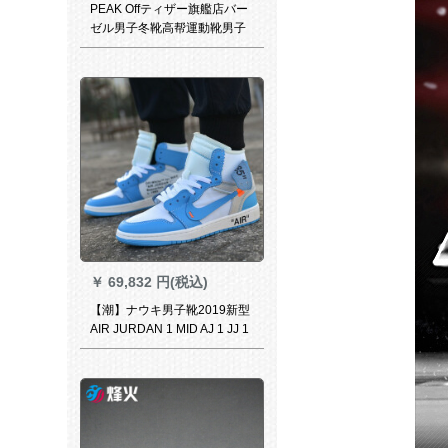
PEAK Offティザー旗艦店バー
ゼル男子冬靴高帮運動靴男子
学生耐摩耗中学生靴DA
740021シルバーク42
￥
69,832 円(税込)
【潮】ナウキ男子靴2019新型
AIR JURDAN 1 MID AJ 1 JJ 1
ジョジョ1スウェーズ復古カジ
ルバーツAQ 08-18/連名北卡藍
40.5-7.5