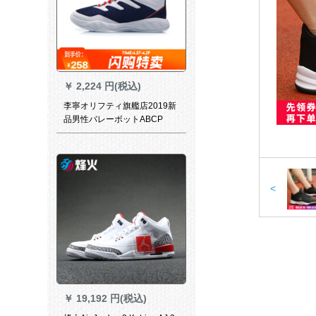
￥
2,224 円(税込)
李寧オリフティ旗艦店2019新
品男性バレーボットABCP
033-1/-2紺青/標準白42
<
￥
19,192 円(税込)