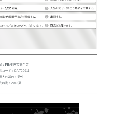
舗：PEAK円宝専門店
品コード：DA 720911
用人の群れ：男性
売時期：2018夏