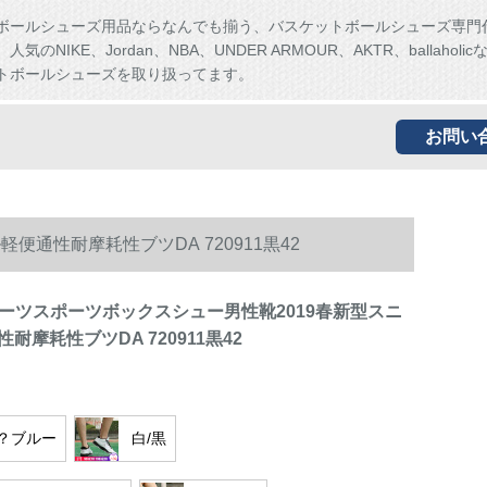
ボールシューズ用品ならなんでも揃う、バスケットボールシューズ専門
気のNIKE、Jordan、NBA、UNDER ARMOUR、AKTR、ballaholi
トボールシューズを取り扱ってます。
お問い
便通性耐摩耗性ブツDA 720911黒42
スポーツスポーツボックスシュー男性靴2019春新型スニ
耐摩耗性ブツDA 720911黒42
？ブルー
白/黒