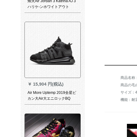
烽火Air Jordan 3 Katrina AJ 3
ハリケ-ンホワイトアウト
136064 398614 116 1366煙
台CLU 2倉現物41
￥
15,904 円(税込)
商品の毛の
サイズ：4
Air More Uptemp 2019全星ピ
カン大Air大エニロックBQ
機能：耐
7668-001 BQ 7668-001黒42