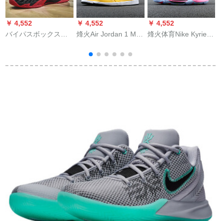
￥ 4,552
￥ 4,552
￥ 4,552
￥
バイパスボックスの
烽火Air Jordan 1 Mid
烽火体育Nike Kyrie 5
靴KT 4男の春は滑り
AJ 1黒黄しました。
欧文5代初バームジュ
止めの音速に耐えま
しゃんぽん554724
ジュAQ 2456 902
す。2男の靴は高いで
554725-700煙台ZX 2
0103 AQ 2456-003煙
す。欧文3战靴飞织面
倉庫現物44
台WZJ 2倉庫現物40
の通気性を助けま
す。