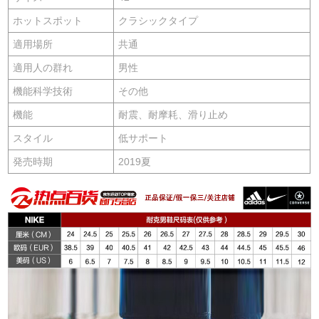
ホットスポット
クラシックタイプ
適用場所
共通
適用人の群れ
男性
機能科学技術
その他
機能
耐震、耐摩耗、滑り止め
スタイル
低サポート
発売時期
2019夏