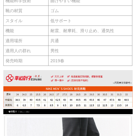
機能科学技術
曲げやすい機能
靴の材質
ゴム
スタイル
低サポート
機能
耐震、耐摩耗、滑り止め、通気性
適用場所
共通
適用人の群れ
男性
発売時期
2019春