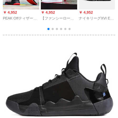
￥ 4,952
￥ 4,952
￥ 4,952
￥
PEAK Offティザー旗
【ファンシーロー
ナイキリーグXVI EP
艦店バーゼル男子冬
ド】ナイキ女子靴春
ジェームズ男子バズ
靴高帮運動靴男子学
新作モビルAir Jordan
ボンズBQ 5970 BQ
生耐摩耗中学生靴DA
1 Low GS AJ 1バレン
5970 BQ 5970-007
740021シルバーク42
カーズジュエル
黒/金属金41