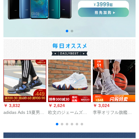
￥ 3,832
￥ 2,624
￥ 3,024
￥
adidas Ads 19夏男
欧文のジェームズの4
李寧オリフル旗艦店
Provision kaージルバ
连名のオシドリのバ
2019新品の男性一体
スキークラブ9303
ケットスウィートの
を織っています。空
EE 4587 EE 68-19夏
都市の保护者の5世代
気を通すための试合