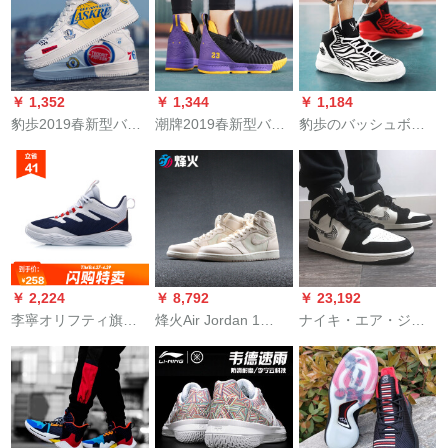
ブts兵馬俑粉橙セム革
の男性のプロゴルゴ
スポーツスポーツス
AT 3102-200 42.5
靴の白の靴の男性の
ポーツクラブクラブ
2108黒の紫の41
クラブクラブクラブ
クラブクラブクラブts
￥ 1,352
￥ 1,344
￥ 1,184
AQ 9129 AQ 9129-
豹歩2019春新型バー
潮牌2019春新型バー
豹歩のバッシュボア
2637.5
ツ透過性男子靴バー
ター男性用ブザー
の靴の2019夏の新商
ツ8012白41
2108黒紫41
品のスニーカーオー
シーのカープのバー
ケケースケースの靴
のレインブーツのレ
インブーツのトライ
ンシーズの男性の靴
￥ 2,224
￥ 8,792
￥ 23,192
の1803白の赤オース
李寧オリフティ旗艦
烽火Air Jordan 1
ナイキ・エア・ジバ
トリアの41
店2019新品男性バレ
Retro High OGS AJ 1
トン1 Mid Equality AJ
ーボットABCP 033-
弾の幕文字555088
1 BHMショウ1黒人月
1/-2紺青/標準白42
858588-801煙台LL 2
トームの中のホワ
倉現物42.5
イ・テム852542-024