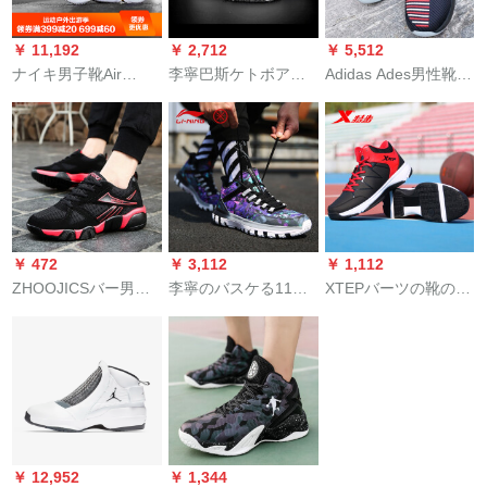
￥ 11,192
￥ 2,712
￥ 5,512
ナイキ男子靴Air
李寧巴斯ケトボアの
Adidas Ades男性靴
Jordan Why Not
靴速雨夏韋徳の道7ネ
2019春新型快适通気
Zero.2威少な2代目実
トの顔は空気を通
ロース9代耐摩耗・减
戦署名バーッシェル
す。中国悟道低帮全
震实戦バケセットセ
BV 6352 AO 6218-
城音速隊はまだ高い
ットセット6846 EE
900レガッタ40
です。制震耐摩耗運
6846/bounce中底40
動靴速雨-標準白/海水
青42(内長265)
￥ 472
￥ 3,112
￥ 1,112
ZHOOJICSバー男子
李寧のバスケる11中
XTEPバーツの靴の男
ローダーがアウドア
国の悟道が減震して
性の靴のスポツ春の
シスを手にして伝え
高い運動靴の新しい
夏の新型の空気を通
ています。ネコテー
基礎の暗いところと
过するスポポンカー
ク男性用滑り止め耐
こころと手を伝えま
の靴の高さは学生公
摩耗トレインブブ男
す／雪のほうを凝縮
式の旗の暗赤色の42
性用黒赤42ヤド
します／基礎の白の
を手にして伝えま
42内が長いです
す。
￥ 12,952
￥ 1,344
（265）