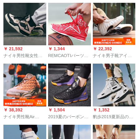
季44
のクラシカルなタイ
靴ABAP 049-1标准白/
プの男子の実戦の靴
金42
ム
のオーストリアディ
ディディの4世代のバ
ースボロの靴の全白
はそのままです。
￥ 21,592
￥ 1,344
￥ 22,392
ナイキ男性靴女性靴
REMCAOTIバーツ6
ナイキ男子靴アイフ
Air Jordan 4 Silt Red
男子靴春秋季新作kt 4
ルフルフォームフォ
大理石模様ゴアルド
高ギャラクシ滑り止
ームフォームOe Oe
バーカースケスポー
めめすダンパ10戦ブ
リングのパプリカ泡
ツスポーツスポーツ
ツ大記号通気性欧文5
液銀bassカースト
スポーツスポーツス
高ギャグブス42
314996-12 wa 3963-
ポーツスポーツスポ
101大理石スラブ42.5
ーツスポーツスポー
￥ 38,392
￥ 1,504
￥ 1,352
ツスポーツスポーツ
ナイキ男性靴Air
2019夏のバーボンイ
豹歩2019夏新品のバ
スポーツスポーツス
Jordan 13 low x Claot
ヴツーの男性靴の新
ーツスウィート1603
ポーツスポーツスポ
AJ 13兵馬俑陳冠希連
商品の流行の靴の高
白黒41
ーツスポーツスポー
名バスケトボブクラ
格格ルプロの板の靴
ツスポーツスポーツ