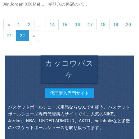
Air Jordan XIX Melo
ギリスの路冠のバー
Floomont Grey 19编
ババックの靴の男性
むむむ白銀メンAQ
の春のジェームズの
«
1
2
...
14
15
16
17
18
19
20
9213 AQ 9213-10
ウェルドカムハート
40.5
の欧文の5戦靴の女性
21
22
»
はスラップして、空
を通して中学生のケ
プのいいサズに耐え
られます。
カッコウバス
ケ
代理購入専門サイト
バスケットボールシューズ用品ならなんでも揃う、バスケット
ボールシューズ専門代理購入サイトです。人気のNIKE、
Jordan、NBA、UNDER ARMOUR、AKTR、ballaholicなど多数
のバスケットボールシューズを取り扱ってます。