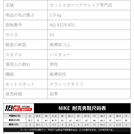
店舗
ホットスポーツアウトドア専門店
商品の毛の重さ
1.0 kg
貨物番号
AQ 9129-601
サイズ
41
靴底の材質
耐摩耗ゴム
スタイル
ハイキュー
適用人の群れ
男性
機能
耐摩耗性
ホットスポット
クラシックタイプ
発売時期
前季