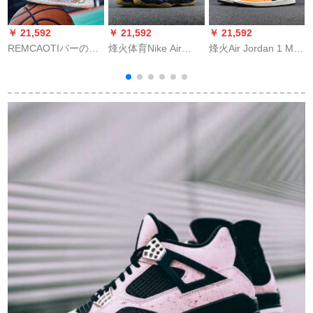
￥ 21,592
￥ 21,592
￥ 21,592
￥
REMCAOTIバーの靴
烽火体育Nike Air
烽火Air Jordan 1 Mid
の男性の靴の小ささ
Foamposite One真夜
AJ 1黒橙小扣碎
稲妻の33はバイバイ
中藍噴314996
554724 554725 062
滑り止めに强いクラ
314996-455煙台DB 2
煙台倉庫現物47.5
シカルなジェームズ
倉庫現物43
の16レジネの靴の2白
の靴の欧文の4はブツ
のスポートレート
2100です。