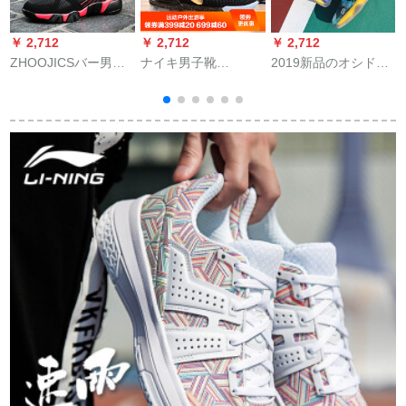
￥ 2,712
￥ 2,712
￥ 2,712
￥
ZHOOJICSバー男子
ナイキ男子靴
2019新品のオシドリ
ローダーがアウドア
LEBROON XVI EPジ
ーババーガーツ6小稲
シスを手にして伝え
ェームズ16代戦靴
妻33カープベスト5連
ています。ネコテー
LBJ 16高幇実戦バケ
名11男靴3女靴15 ha
ク男性用滑り止め耐
ツBQ 5970 CI 1517-
登2ジェームズ16とタ
摩耗トレインブブ男
001王座オーススポー
ワの青い黄色+灰月オ
性用黒赤42ヤド
ツツ45
リ色41