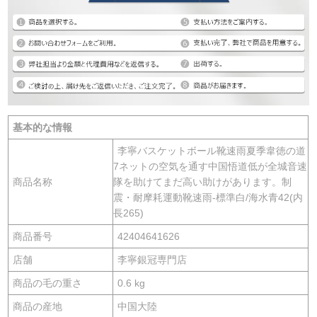
基本的な情報
李寧バスケットボール靴速雨夏季韋徳の道
7ネットの空気を通す中国悟道低が全城音速
商品名称
隊を助けてまだ高い助けがあります。制
震・耐摩耗運動靴速雨-標準白/海水青42(内
長265)
商品番号
42404641626
店舗
李寧銀冠専門店
商品の毛の重さ
0.6 kg
商品の産地
中国大陸