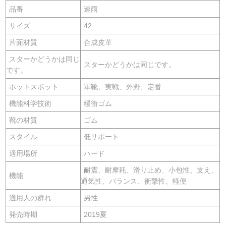
品番
速雨
サイズ
42
片面材質
合成皮革
スターかどうかは同じ
スターかどうかは同じです。
です。
ホットスポット
軍靴、実戦、外野、定番
機能科学技術
緩衝ゴム
靴の材質
ゴム
スタイル
低サポート
適用場所
ハード
耐震、耐摩耗、滑り止め、小包性、支え、
機能
通気性、バランス、衝撃性、軽便
適用人の群れ
男性
発売時期
2019夏