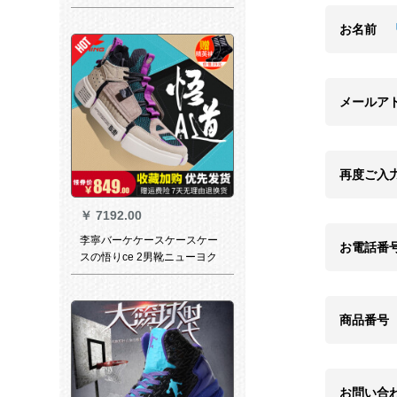
通过するスポポンカーの靴の
高さは学生公式の旗の暗赤色
お名前
の42を手にして伝えます。
メールア
再度ご入
￥
7192.00
李寧バーケケースケースケー
お電話番
スの悟りce 2男靴ニューヨク
ククファンファァンンンンフ
ァァンンンマーウスマイウス
のショーショーと同じ靴下カ
商品番号
バの靴春夏新型ウェルの道再
燃の手伝い
お問い合