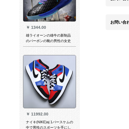
お問い合
￥
1344.00
雄ライオーンの雄牛の新制品
のバーボンの靴の男性の女史
の春のジェームズのイドコー
ビーのハーバーの5戦靴の空気
を通过する中学生の恋人同士
同士同士の士気の大き
さ。。。。。。。。。。。。。。。。。。。。。。。。。。。。。
￥
11992.00
ナイキ(NIKE)aj 1バースケムの
中で男性のスポーツを手にし