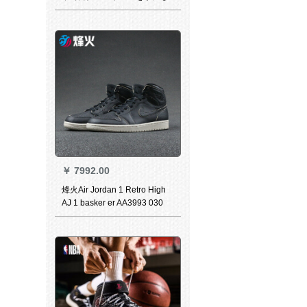
たジョルジュ1 Low AJホワイ
トブラーグのラトニグの中で
男性のスポーツを手にしたジ
ョルジュ5547-242
￥
7992.00
烽火Air Jordan 1 Retro High
AJ 1 basker er AA3993 030
021 AA3993-021煙台XJ 2倉現
物44