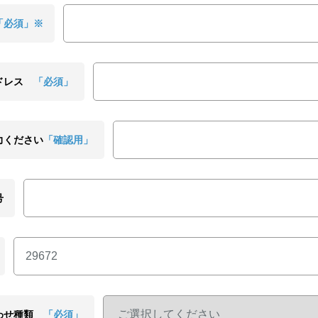
「必須」※
ドレス
「必須」
力ください
「確認用」
号
わせ種類
「必須」