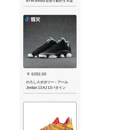
BYW bootゆる揺り動かす天足
ポピュークルズバーカージュ
ジュB 424240
￥
6392.00
のろしスポポツー・アール
Jordan 13 AJ 13パダイン
439358 015煙台WQY倉庫現
物36