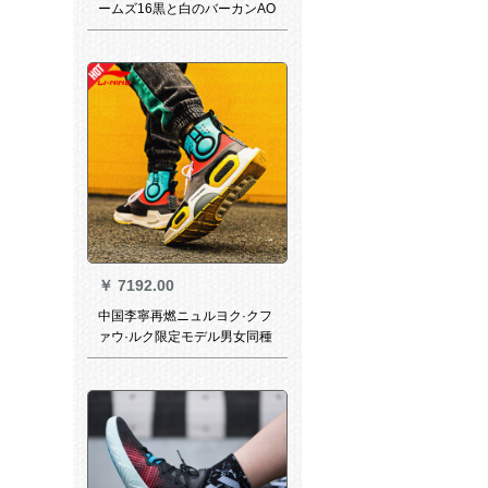
ームズ16黒と白のバーカンAO
2595-02 AO 2595-02 42.5
￥
7192.00
中国李寧再燃ニュルヨク·クフ
ァウ·ルク限定モデル男女同種
のバーセブスポーツスポーツ
ツカルジ·シャネル青灰/イル青
男款43(270)