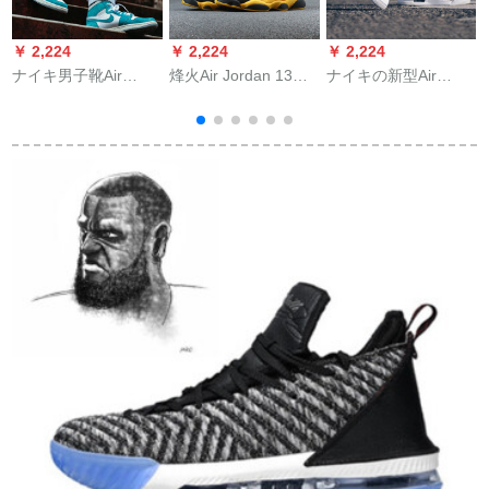
￥ 2,224
￥ 2,224
￥ 2,224
￥
ナイキ男子靴Air
烽火Air Jordan 13
ナイキの新型Air
烽
Jordan 1 AJ 1ミット
Retro AJ 13アニオ・
Jordan Legacy 312
A
リングと黒の小指の
414571 884129
NRG連名AJ 312三合
5
稲妻元年影高帮男子
414571-025煙台
の男性バーターボッ
バレ555088-311
WQY倉庫現物43
クス白ぽいAQ 4160-
108 42.5