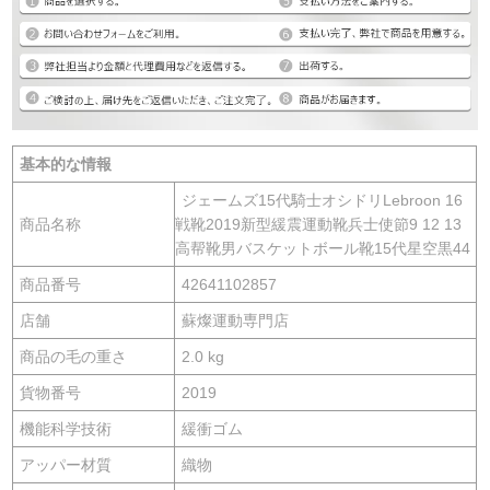
基本的な情報
ジェームズ15代騎士オシドリLebroon 16
商品名称
戦靴2019新型緩震運動靴兵士使節9 12 13
高帮靴男バスケットボール靴15代星空黒44
商品番号
42641102857
店舗
蘇燦運動専門店
商品の毛の重さ
2.0 kg
貨物番号
2019
機能科学技術
緩衝ゴム
アッパー材質
織物