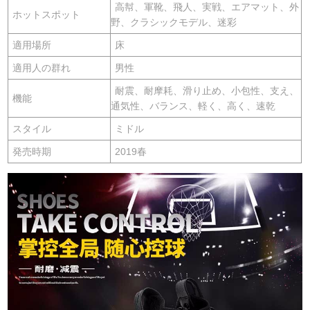
高幇、軍靴、飛人、実戦、エアマット、外
ホットスポット
野、クラシックモデル、迷彩
適用場所
床
適用人の群れ
男性
耐震、耐摩耗、滑り止め、小包性、支え、
機能
通気性、バランス、軽く、高く、速乾
スタイル
ミドル
発売時期
2019春