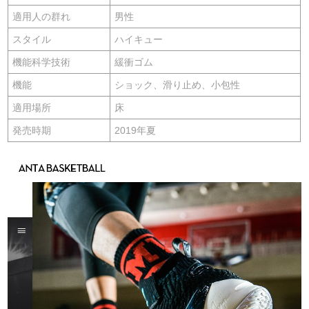
適用人の群れ
男性
スタイル
ハイキュー
機能科学技術
緩衝ゴム
機能
ショック、滑り止め、小包性
適用場所
床
発売時期
2019年夏