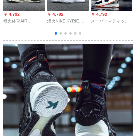
￥ 4,792
￥ 4,792
￥ 4,792
￥
烽火体育AIR
烽火NIKE KYRIE
スーパーマティック
a
JORDAN LEGACY
FLYTRAP EP欧文AJ
2019バースケツ2ミ
1
312合一AT 4040
1935 009 011 102 AJ
ニ电撃33カーリング
V
AV3922 601 AV3922-
1935-001煙台QY 2倉
リングスカー5连名新
102煙台WQY 2倉現
現物42
品11男靴3オシリー禁
3
物42.5
断穿15女鞋哈登6
Jems 16 970白オー
ズ41色