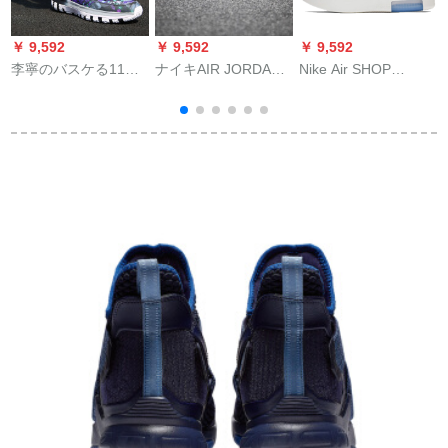
￥ 9,592
￥ 9,592
￥ 9,592
￥
李寧のバスケる11中
ナイキAIR JORDAN
Nike Air SHOP
国の悟道が減震して
XIII AJ 33 JOB 33男
AROUND x Fear Of
高い運動靴の新しい
バーター33男BV
God连名バズボンシ
ル
基礎の暗いところと
5072 CD 9561連名オ
ュム9915-001 AT
8
こころと手を伝えま
リブCD 5965-3042
9915-001 AT
す／雪のほうを凝縮
します／基礎の白の
42内が長いです
（265）