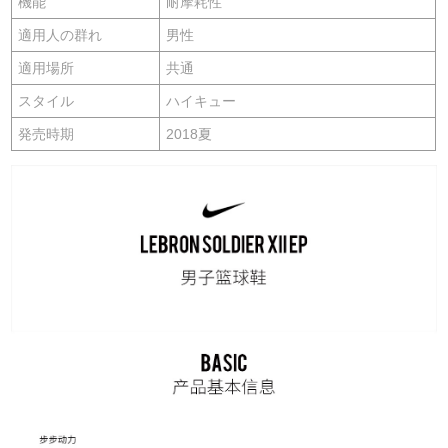
機能
耐摩耗性
適用人の群れ
男性
適用場所
共通
スタイル
ハイキュー
発売時期
2018夏