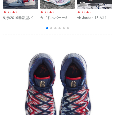
￥ 7,643
￥ 7,643
￥ 7,643
￥
豹歩2019春新型バー
カゴドのバーーキン
Air Jordan 13 AJ 13
ナ
ツ透過性男子靴バー
グの靴は男女が高く
バーン414571-
1
ツ8012白41
て、耐摩耗運動靴に
104（白パンダー）
役立ちます。
44
の
1