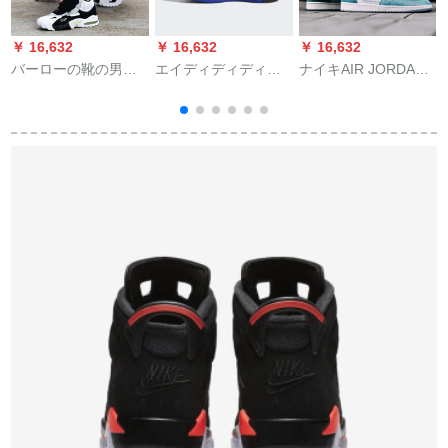
￥ 16,632
￥ 16,632
￥ 16,632
￥
バーローの靴の男性
エイディディディデ
ナイキAIR JORDAN
ナ
の靴の春2019新型の
ィディディディディ
1 Turbo Green AJ 1 J
馬
お父さんさんのケケ-
ディディディディデ
1ジョイスティック1
3
スの男性のぬれた靴
ィディディディディ
オースエッタ男女高
2
の学生は百组のカー
ディディディディデ
帮バスケトボックス
3
プの男性のスニーカ
ィディディディディ
湖绿男款555088-32
ープaj 1白41
ディディディディデ
ィディディディディ
ディディディディア
スHarden Vol.3 haー
キング男子バーンス
ボンズEE 3957 EE
3957 EE 3957 EE
3957 40.5