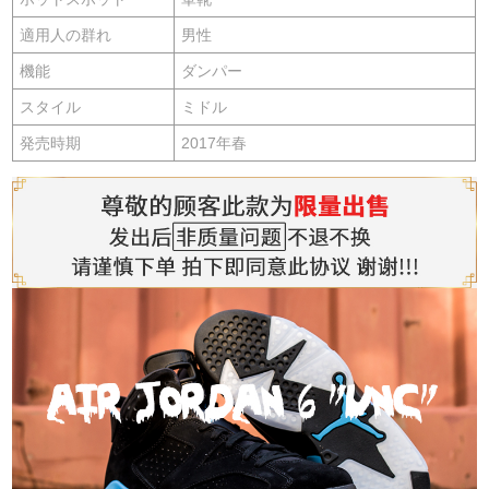
適用人の群れ
男性
機能
ダンパー
スタイル
ミドル
発売時期
2017年春