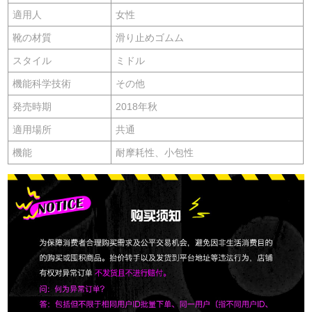
適用人
女性
靴の材質
滑り止めゴムム
スタイル
ミドル
機能科学技術
その他
発売時期
2018年秋
適用場所
共通
機能
耐摩耗性、小包性