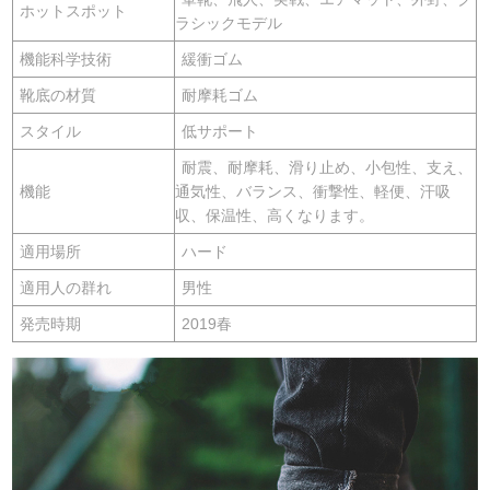
ホットスポット
ラシックモデル
機能科学技術
緩衝ゴム
靴底の材質
耐摩耗ゴム
スタイル
低サポート
耐震、耐摩耗、滑り止め、小包性、支え、
機能
通気性、バランス、衝撃性、軽便、汗吸
収、保温性、高くなります。
適用場所
ハード
適用人の群れ
男性
発売時期
2019春