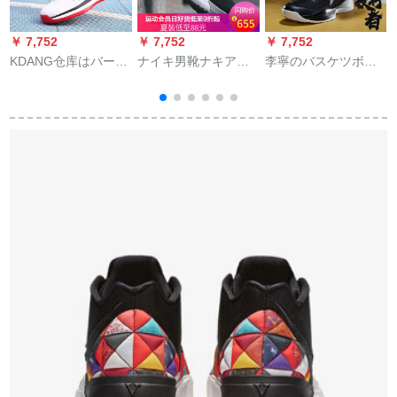
￥ 7,752
￥ 7,752
￥ 7,752
￥
KDANG仓库はバーロ
ナイキ男靴ナキア
李寧のバスケツボア
ットの靴の男性のト
AMBASSADOR XIジ
の靴の男子靴の新商
ニックが手を切るKT
ェームズ使節11男魔
品の夜の行者の男の
4戦ブツの高さを手に
術スティッカ耐摩耗
李寧雲はバースケツ
ロ
して伝って运动靴の
性実戦バケレット
ボアの専门の试合の
ア
2019春に新型のバッ
靴を抑止して、から
性
ファの実戦の靴の耐
この11悟道の2韋徳の
摩耗レインブツの男
道の全城の5音速の6
性の靴の白
ネットの顔の空気を
通す運動行者（07年
12月）。