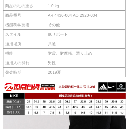
商品の毛の重さ
1.0 kg
商品番号
AR 4430-004 AO 2920-004
機能科学技術
その他
スタイル
低サポート
適用場所
共通
機能
耐震、耐摩耗、滑り止め
適用人の群れ
男性
発売時期
2019夏