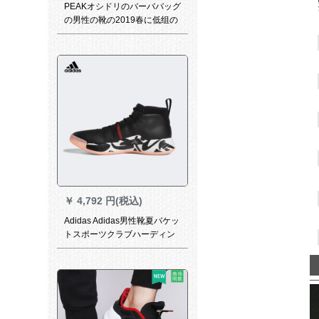
PEAKオシドリのバーババッグ
の男性の靴の2019春に低组の
パカのボールブーツの滑り止
めの毒液の5がスニーカーの学
生の中で、スニーカーの男性
のスタッパーの金の暗さ+大好
きな白伝统のオアシスの戦い
の靴。
￥
4,792 円(税込)
Adidas Adidas男性靴夏バケッ
トスポーツクラブハーディン
グサポート緩震ロススポーツ
バーッキング