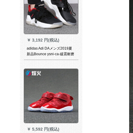
￥
3,192 円(税込)
adidas Adi DAメンズ2019夏
新品Bounce ysni-ca-緩震耐磨
実戦高帮战靴场上バスケツ-ル
ブスポーツツF 37041/店长推
荐款41
￥
5,592 円(税込)