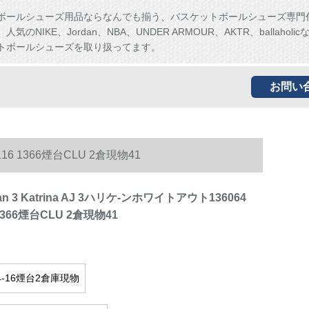
ボールシューズ用品ならなんでも揃う、バスケットボールシューズ専門
気のNIKE、Jordan、NBA、UNDER ARMOUR、AKTR、ballaholi
トボールシューズを取り扱ってます。
お問い
 116 1366煙台CLU 2倉現物41
dan 3 Katrina AJ 3ハリケ-ンホワイトアウト136064
6 1366煙台CLU 2倉現物41
14-16煙台2倉庫現物