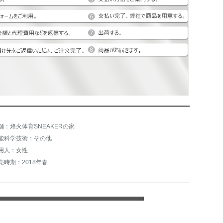
舗：烽火体育SNEAKERの家
能科学技術：その他
用人：女性
売時期：2018年春