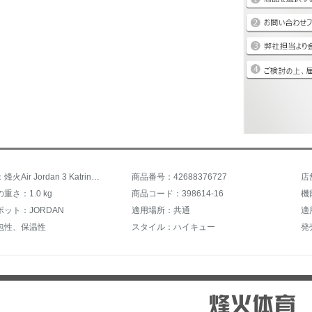
商品名称：烽火Air Jordan 3 Katrina AJ 3ハリケーンホワイトセメント136064 398614 116 13664-16煙台CLU 2倉現物41
商品番号：42688376727
店
重さ：1.0 kg
商品コード：398614-16
機
ット：JORDAN
適用場所：共通
適
包性、保温性
スタイル：ハイキュー
発