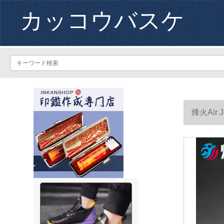
カッコウバスケ
烽火Air 