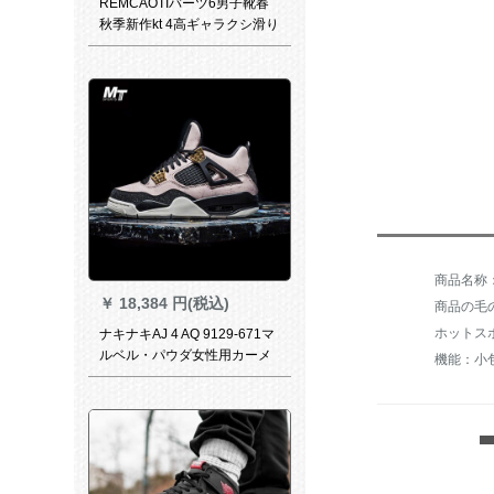
REMCAOTIバーツ6男子靴春
秋季新作kt 4高ギャラクシ滑り
止めめすダンパ10戦ブツ大記
号通気性欧文5高ギャグブス
42
￥
18,384 円(税込)
商品の毛の
ホットスポ
ナキナキAJ 4 AQ 9129-671マ
ルベル・パウダ女性用カーメ
機能：小
ンGS AQ 9129-6038