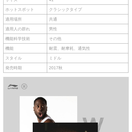
ホットスポット
クラシックタイプ
適用場所
共通
適用人の群れ
男性
機能科学技術
その他
機能
耐震、耐摩耗、通気性
スタイル
ミドル
発売時期
2017秋