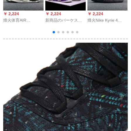
￥ 2,224
￥ 2,224
￥ 2,224
￥
烽火体育AIR
新商品のバーケスキ
烽火Nike Kyrie 4
ナ
JORDAN LEGACY
ーの靴の男女のカー
Dotd TV PEオーウェ
a
312合一AT 4040
プの靴の3烽火の6ジ
ン4亡霊节カルラッタ
4
AV3922 601 AV3922-
ョージ33の小さい稲
CI 0278-800煙台倉庫
102煙台WQY 2倉現
妻の5连名のオシドリ
現物44
物42.5
の11欧文のジェムの
军靴の13は12 haの4
aj 11白紫の41を使っ
ています。