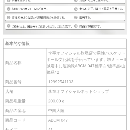
基本的な情報
李寧オフィシャル旗艦店で男性バスケット
ボール文化靴を手伝っています。颯ミューII
商品名称
減震中に運動靴ABCM 047標準白/標準黒/山
菜緑42
商品番号
12992541103
店舗
李寧オフィシャルネットショップ
商品毛重量
200.00 g
商品の産地
中国大陸
商品コード
ABCM 047
サイズ
41