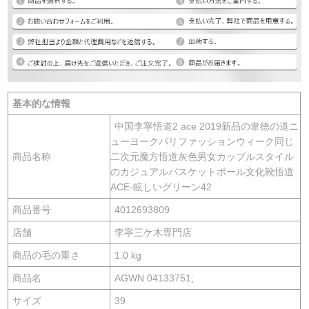
基本的な情報
中国李寧悟道2 ace 2019新品の韋徳の道ニ
ューヨークパリファッションウィーク同じ
商品名称
二次元魔方悟道灰色男女カップルスタイル
のカジュアルバスケットボール文化靴悟道
ACE-眩しいグリーン42
商品番号
4012693809
店舗
李寧三ケ木専門店
商品の毛の重さ
1.0 kg
商品名
AGWN 04133751;
サイズ
39