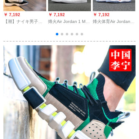
￥ 7,192
￥ 7,192
￥ 7,192
￥
【潮】ナイキ男子靴
烽火Air Jordan 1 Mid
烽火体育Air Jordan
AIR JTRDAN 11
AJ 1 554724
11 AJ 11子供靴
ド
RETRO AJ 11コンキ
061,075,554724-104
378040 623 378040-
5
ハヒロシルーババッ
煙台QY 2倉現物42
623煙台LM 2倉現物
クバックバック3780-
27-16 CM
10/AJ 11カンキ女子
靴39