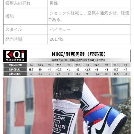
適用人の群れ
男性
ショックを軽減し、空気を通気させ、軽便
機能
である。
スタイル
ハイキュー
発売時期
2017秋