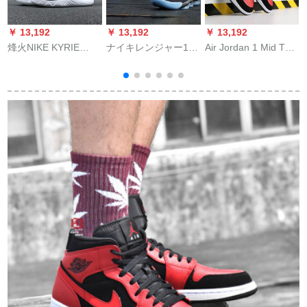
￥ 13,192
￥ 13,192
￥ 13,192
￥
烽火NIKE KYRIE
ナイキレンジャー16
Air Jordan 1 Mid TOP
FLYTRAP EP欧文AJ
LBJ 16 KINGジェー
3 AJ 1の中でオシド
2
1935 009 011 102 AJ
ムズ16戦靴黒人月男
リを助けて554724-
1935-001煙台QY 2倉
バカズ全星王座CI
425の554724-24の男
現物42
1517-043
性の金の42をメドま
す。
4
4
4