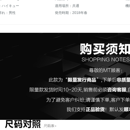
：ハイキュー
適用場所：共通
機
群れ：男性
発売時期：2018年春