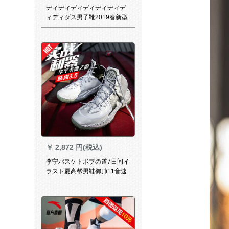
ディディディディディディデ
ィディダス男子靴2019春新型
ロスディック・スライド9实戦
バジレット6846 EE
￥
2,872 円(税込)
李宁バスケトボブの道7日间イ
ラスト夏高帮男鞋御帅11音速
3中国悟道ダンピグニー（チム
はま3.5）黒/白41（内长255）