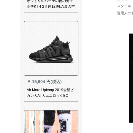
オシドリのバーケの靴の男子
スタイル
高帮KT 4 2音速1戦靴の裏の空
気を通して学生のスッポリの
適用人の
スニエールの989オリの粉の
绿の42
￥
15,904 円(税込)
Air More Uptemp 2019全星ピ
カン大Air大エニロックBQ
7668-001 BQ 7668-001黒42