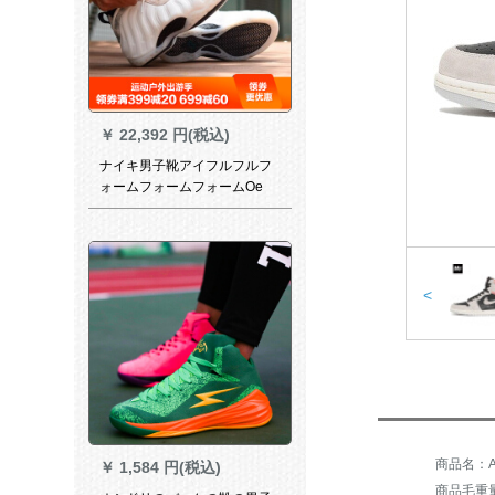
￥
22,392 円(税込)
ナイキ男子靴アイフルフルフ
ォームフォームフォームOe
Oeリングのパプリカ泡液銀
bassカースト314996-12 wa
3963-101大理石スラブ42.5
<
￥
1,584 円(税込)
商品毛重量：