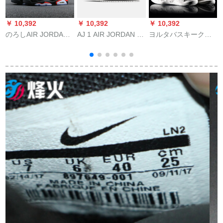
￥ 10,392
￥ 10,392
￥ 10,392
￥
のろしAIR JORDAN
AJ 1 AIR JORDAN 1
ヨルタバスキークラ
6 AJ 6黒高帮19复刻
MID女子スカーBQ
ブ男性靴2019春夏ハ
赤外线baske backg
6472 BQ 6472-001
イスクールの学生運
384664 384665-060
37.5
動靴は黒サムレンで
烟台2仓现物43
す。ズズ男灰皿/烟色
42