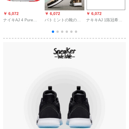
￥ 6,072
￥ 6,072
￥ 6,072
￥
ナイキAJ 4 Pure
バトミントの靴の男
ナキキAJ 1陈冠希白
MoneyAJ 4白銀純白
の3の烽火の6ジショ
シクAO 9286-10 AO
バーム308497-425
ウ33の小さい稲妻の5
9286-10
女-100 8497-16熱溶
连名オシドリの11运
ゥ
岩44
动のランニグシのジ
ェームズの13は12 ha
登の2ヨウロ语のAJ 1
HD-Pは22を禁じてい
ます。