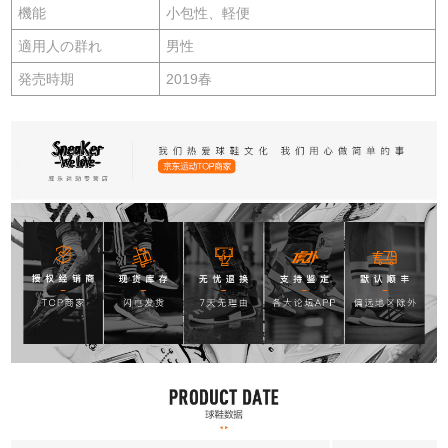
機能
小包性、軽便
適用人の群れ
男性
発売時期
2019春