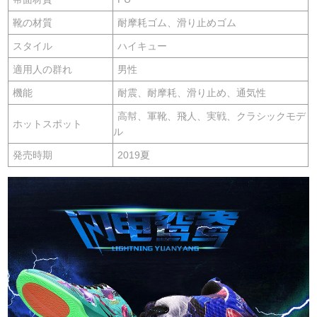
靴の材質
耐摩耗ゴム、滑り止めゴム
スタイル
ハイキュー
適用人の群れ
男性
機能
耐震、耐摩耗、滑り止め、通気性
高幇、軍靴、飛人、実戦、クラシックモデ
ホットスポット
ル
発売時期
2019夏