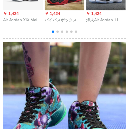
￥ 1,424
￥ 1,424
￥ 1,424
￥
Air Jordan XIX Melo
バイパスボックスの
烽火Air Jordan 11
Floomont Grey 19编
靴KT 4男の春は滑り
Conccd AJ 11コンキ
むむむ白銀メンAQ
止めの音速に耐えま
トリーモ378037 37
9213 AQ 9213-10
す。2男の靴は高いで
37 37-10煙台DB 2倉
40.5
す。欧文3战靴飞织面
庫現物41
A
の通気性を助けま
す。