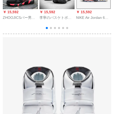
￥ 15,592
￥ 15,592
￥ 15,592
￥
ZHOOJICSバー男子
李寧のバスケトボア
NIKE Air Jordan 6
ローダーがアウドア
の靴の男の靴の韋徳
Tinker AJ 6手书きの
ー
シスを手にして伝え
の道の7悟道の音速の
白い青いおばースケ
J
ています。ネコテー
変化の夜に非攻撃の
36
ジ
ク男性用滑り止め耐
青龍はまだ燃えてい
7
摩耗トレインブブ男
ます。低い運動靴の
性用黒赤42ヤド
男の基礎の黒の42を
手にして伝えます。