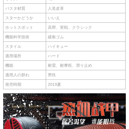
パスタ材質
人造皮革
スターかどうか
いいえ
ホットスポット
高帮、実戦、クラシック
機能科学技術
緩衝ゴム
スタイル
ハイキュー
適用場所
ハード
機能
耐震、耐摩耗、滑り止め
適用人の群れ
男性
発売時期
2019夏