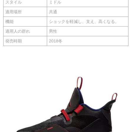
スタイル
ミドル
適用場所
共通
機能
ショックを軽減し、支え、高くなる。
適用人の群れ
男性
発売時期
2018冬