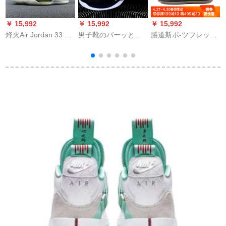
￥ 15,992
￥ 15,992
￥ 15,992
￥
烽火Air Jordan 33 x
男子靴のバーッとボ
勝道斯ポ-ツフレット
烽
Travis Scrott連名オリ
ンボンの靴の春の新
男子バレーグBB
F
ーブンスCD
型は高くて摩擦に耐
9300 BB
K
5965,300 CD 5965-
えます。滑り止めの
6
300煙台2倉現物43
スニーカーの男子が
汗を吸って列が濡れ
3
ています。実戦の经
典の靴の4386-039