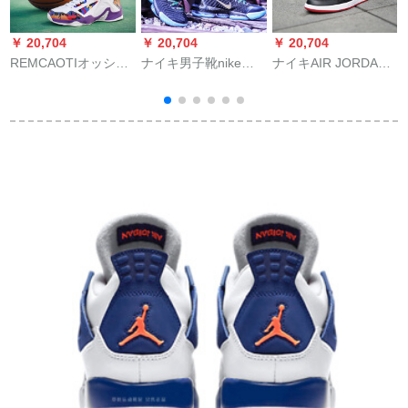
￥ 20,704
￥ 20,704
￥ 20,704
￥
REMCAOTIオッシブ
ナイキ男子靴nike
ナイキAIR JORDAN
ツ5连名11男靴3女靴
Lebroon 16ジェーム
1 MID OGS AJ 1 J 1
15ハイドレン13ス
ズ16代モノクロ緩震
JOB 1黒の足の指は小
ニ・カーオーシ42
耐摩耗実バレAO
さい禁じられます。
2595-06 CI 1517-001
小さなボンボンを使
王座オーア43
って、男女のカプコ
ンのバースケ