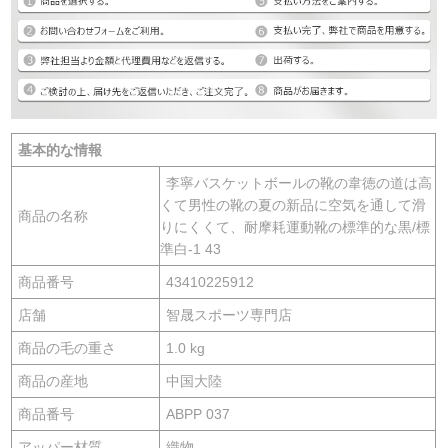
基本的な情報
李寧バスケットボールの靴の韋徳の道は高
くて男性の靴の夏の新品に空気を通して滑
商品の名称
りにくくて、耐摩耗運動靴の標準的な黒/標
準白-1 43
商品番号
43410225912
店舗
智晟スポーツ専門店
商品の毛の重さ
1.0 kg
商品の産地
中国大陸
商品番号
ABPP 037
アッパー材質
織物