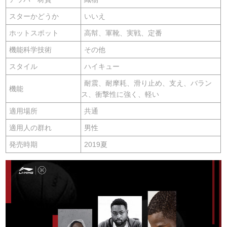
スターかどうか
いいえ
ホットスポット
高幇、軍靴、実戦、定番
機能科学技術
その他
スタイル
ハイキュー
耐震、耐摩耗、滑り止め、支え、バラン
機能
ス、衝撃性に強く、軽い
適用場所
共通
適用人の群れ
男性
発売時期
2019夏