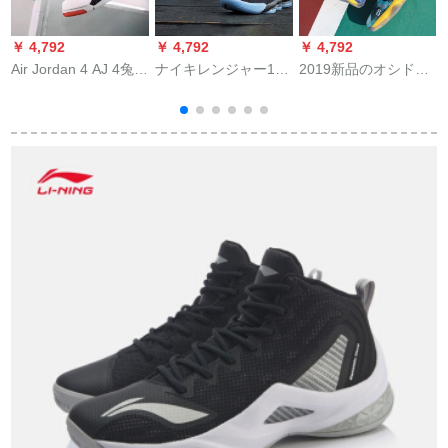
￥ 4,792
￥ 4,792
￥ 4,792
￥
Air Jordan 4 AJ 4兔八
ナイキレンジャー16
2019新品のオシドリ
哥大理石模様熱溶岩
LBJ 16 KINGジェー
ーババーガーツ6小稲
サ
308497-16 308497-
ムズ16戦靴黒人月男
妻33カープベスト5連
16白红42
バカズ全星王座CI
名11男靴3女靴15 ha
1517-043
登2ジェームズ16とタ
ト
ワの青い黄色+灰月オ
9
リ色41