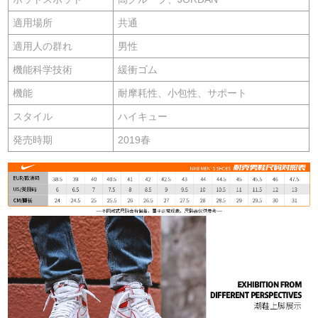
適用場所
共通
適用人の群れ
男性
機能科学技術
緩衝ゴム
機能
耐摩耗性、小包性、サポート
スタイル
ハイキュー
発売時期
2019春