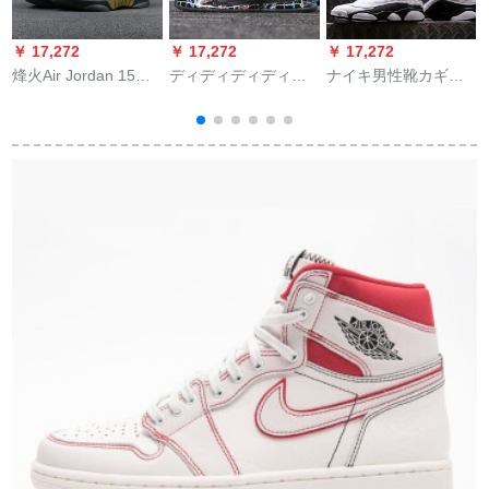
￥ 17,272
￥ 17,272
￥ 17,272
￥
烽火Air Jordan 15
ディディディディデ
ナイキ男性靴カギル
a
DernberAJ 15黑金慈
ィディディディダス
耐摩耗性クールクー
L
善BV 7107 BV 7107-
男子靴2019春新型プ
ルセンス888164-12
ン
017煙台PZJ 2倉現物
ロボアスマティネス
888164-12 42.5
42
実戦耐磨バケッツポ
ポスポーツツG
27764 G 27764 G