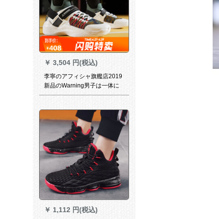
￥
3,504 円(税込)
李寧のアフィシャ旗艦店2019
新品のWarning男子は一体に
なっています。空を通す中で
す。バーターボックスのドリ
アの試作靴ABAP 053標準白/
標準黒42
￥
1,112 円(税込)