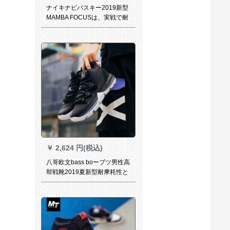
ナイキナビバスキー2019新型
MAMBA FOCUSは、実戦で耐
摩耗性が低い、軽い通気スニ
ーカーAO 4434 AO 4434 AO
4434-011/コービー41/260
￥
2,624 円(税込)
八哥欧文bass boーブツ男性高
幇戦靴2019夏新型耐摩耗性と
振动性に优れたカラーレスナ
イン欧文5夏黒/白42