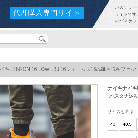
バスケット
代理購入専門サイト
サイトです。人
のバスケッ
キLEBRON 16 LOW LBJ 16ジェームズ16战靴男低帮ファ·ス
ナイキナイキLE
ァ·スタナ运动バ
サイズを選ぶ
40
40.5