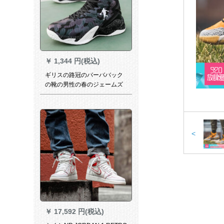
￥
1,344 円(税込)
ギリスの路冠のバーババック
の靴の男性の春のジェームズ
のウェルドカムハートの欧文
の5戦靴の女性はスラップし
て、空を通して中学生のケプ
のいいサズに耐えられます。
<
￥
17,592 円(税込)