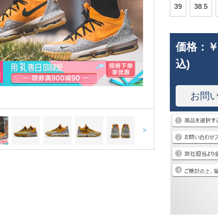
39
38.5
価格：
￥
込)
お問
>