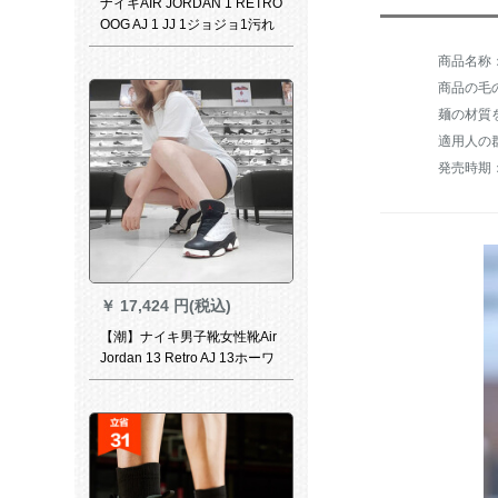
ナイキAIR JORDAN 1 RETRO
OOG AJ 1 JJ 1ジョジョ1污れ
た原稿の男子高帮运动用バー
シーの靴のウサギの8兄の白红
555088-1412
商品の毛の
適用人の
発売時期：
￥
17,424 円(税込)
【潮】ナイキ男子靴女性靴Air
Jordan 13 Retro AJ 13ホーワ
イトパンダー復刻運動バーム
8841-104/女性モデル36