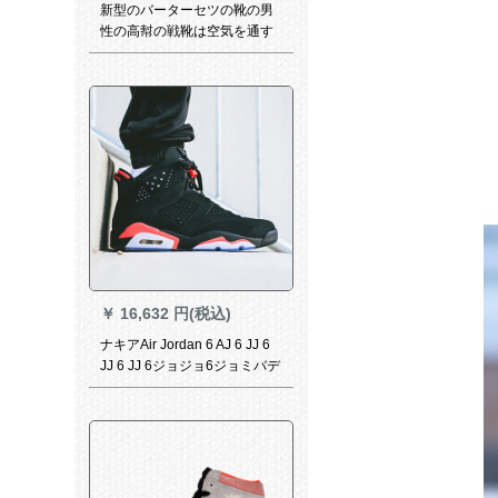
新型のバーターセツの靴の男
性の高幇の戦靴は空気を通す
ために、耐摩耗性の学生のオ
シドリのスカーの大きいサズ
の靴の男性の欧文5 Jerms 16
lang ning色の靴の色
￥
16,632 円(税込)
ナキアAir Jordan 6 AJ 6 JJ 6
JJ 6 JJ 6ジョジョ6ジョミバデ
ィ森狼黒曜石青の原稿配色男
靴バート384664 38-060（黒
復刻予定約2.18発）41