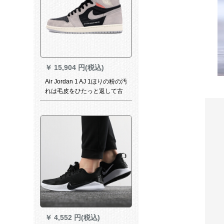
￥
15,904 円(税込)
Air Jordan 1 AJ 1ほりの粉の汚
れは毛皮をひたっと返して古
い高帮555088-028【现物】
555088-028灰色の粉の现物の
42.5を手に伝います。
￥
4,552 円(税込)