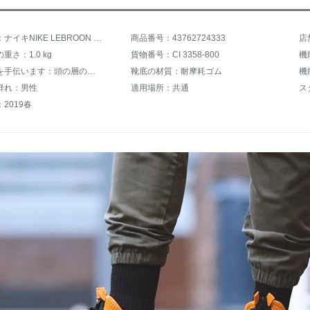
商品名称：ナイキNIKE LEBROON 16 LOW LBJ 16ジェームズ16战靴男低帮ファスナー运动バスケットボール靴灰黄石斑CI 3358-800 44
商品番号：43762724333
店
重さ：1.0 kg
貨物番号：CI 3358-800
機
麺の材質を手伝います：頭の層の牛皮
靴底の材質：耐摩耗ゴム
機
群れ：男性
適用場所：共通
ス
2019春