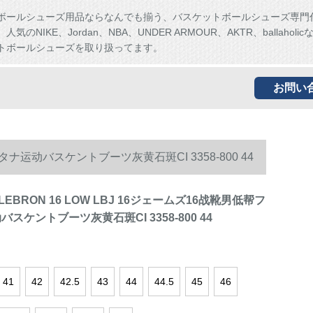
ボールシューズ用品ならなんでも揃う、バスケットボールシューズ専門
気のNIKE、Jordan、NBA、UNDER ARMOUR、AKTR、ballaholi
トボールシューズを取り扱ってます。
お問い
タナ运动バスケントブーツ灰黄石斑CI 3358-800 44
BRON 16 LOW LBJ 16ジェームズ16战靴男低帮フ
スケントブーツ灰黄石斑CI 3358-800 44
41
42
42.5
43
44
44.5
45
46