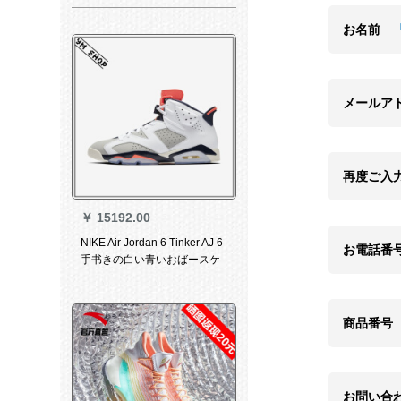
ズ男性耐摩耗性・耐摩耗性・
耐冲撃性のあるブーツ男性白/
お名前
深蔵青42
メールア
再度ご入
￥
15192.00
NIKE Air Jordan 6 Tinker AJ 6
お電話番
手书きの白い青いおばースケ
36
商品番号
お問い合