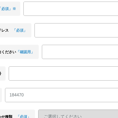
「必須」※
ドレス
「必須」
力ください
「確認用」
号
わせ種類
「必須」