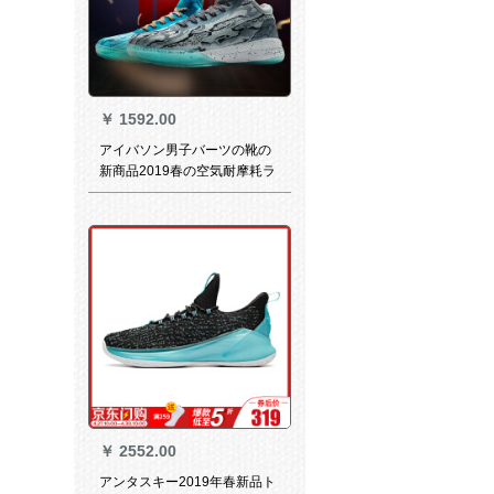
￥
1592.00
アイバソン男子バーツの靴の
新商品2019春の空気耐摩耗ラ
ンニング运动の実戦経典レジ
カ学生オシドリーバの靴の男
子低グリルの靴の男子低ゲル
の靴の男子低ゲームのオシド
リの双色正常コード43
￥
2552.00
アンタスキー2019年春新品ト