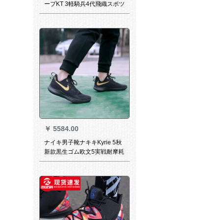
ープKT 3軽騎兵4代飛織スポツ
ー男子kt 4耐摩耗サポポ戦靴
1166黒/中青/アスタ白-4 42
￥
5584.00
ナイキ男子靴ナキキKyrie 5秋
新款黒生ゴム欧文5実戦耐摩耗
エマルレット低帮bass calt
bute AO 4438-016 AO 4432-
003ジェームズ41