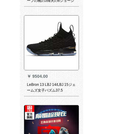
ープの靴の3烽火の6ジョージ
の33の小さい稲妻の5连名の
オシドの11欧文のジェームズ
の军靴の13は12 haの4 aj 11
白色DT 101を使っています。
￥
9504.00
LeBron 13 LBJ 14/LBJ 15ジェ
ームズ女子バズム37.5