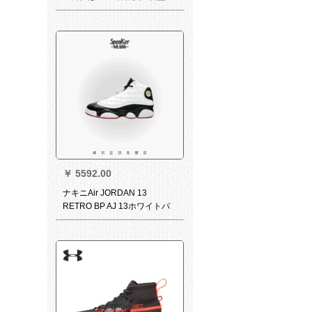
滑り止めが効果的になった。
公式セメットの戦靴は低くて
学生のスニエールのネトの面
を暖かくして空気を通しま
す。
￥
5592.00
ナキニAir JORDAN 13
RETRO BP AJ 13ホワイトパ
ンダの中の子供用のバークボ
ックスの靴は白414575-104で
す。