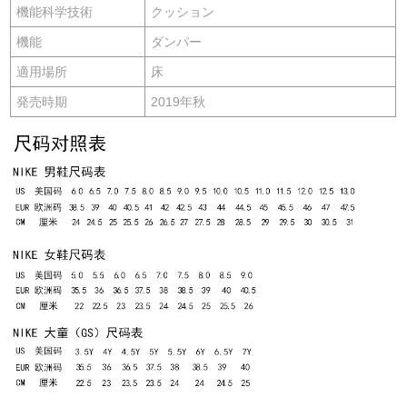
機能科学技術
クッション
機能
ダンパー
適用場所
床
発売時期
2019年秋