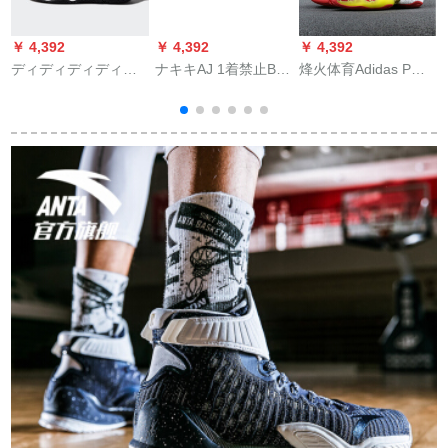
￥ 4,392
￥ 4,392
￥ 4,392
￥
ディディディディデ
ナキキAJ 1着禁止BQ
烽火体育Adidas PW x
N
ィディディディディ
6682-06 BQ 6682-06
BYW CNY中国正月菲
A
ディディディディデ
42.5
董连名龙鳞EE 8688
ィディは、ダンス・
EE烟台DB 2仓现物42
ュ
ディアスNEO
9
STREET SPIREET男
子バースノットボッ
クス5651 EE 5651
EE