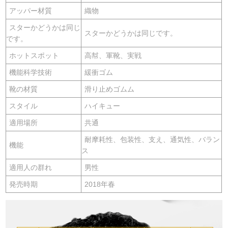
アッパー材質
織物
スターかどうかは同じ
スターかどうかは同じです。
です。
ホットスポット
高幇、軍靴、実戦
機能科学技術
緩衝ゴム
靴の材質
滑り止めゴムム
スタイル
ハイキュー
適用場所
共通
耐摩耗性、包装性、支え、通気性、バラン
機能
ス
適用人の群れ
男性
発売時期
2018年春