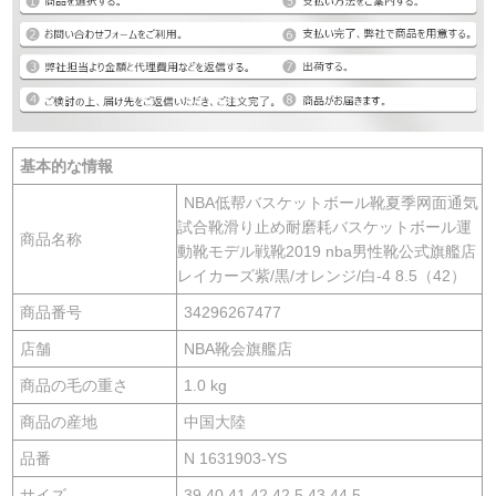
基本的な情報
NBA低帮バスケットボール靴夏季网面通気
試合靴滑り止め耐磨耗バスケットボール運
商品名称
動靴モデル戦靴2019 nba男性靴公式旗艦店
レイカーズ紫/黒/オレンジ/白-4 8.5（42）
商品番号
34296267477
店舗
NBA靴会旗艦店
商品の毛の重さ
1.0 kg
商品の産地
中国大陸
品番
N 1631903-YS
サイズ
39,40,41,42,42.5,43,44.5