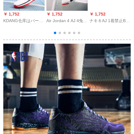
￥ 1,752
￥ 1,752
￥ 1,752
￥
KDANG仓库はバーロ
Air Jordan 4 AJ 4兔八
ナキキAJ 1着禁止BQ
A
ットの靴の男性のト
哥大理石模様熱溶岩
6682-06 BQ 6682-06
ニックが手を切るKT
308497-16 308497-
42.5
6
4戦ブツの高さを手に
16白红42
3
して伝って运动靴の
2019春に新型のバッ
ファの実戦の靴の耐
摩耗レインブツの男
性の靴の白