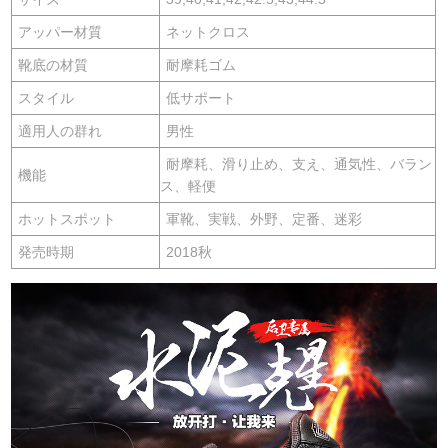
アッパー材質
ネットクロス
靴底の材質
耐摩耗ゴム
スタイル
低サポート
適用人の群れ
男性
耐摩耗、滑り止め、支え、通気性、バラン
機能
ス、軽便
ホットスポット
軍靴、実戦、外野、定番、迷彩
発売時期
2018秋