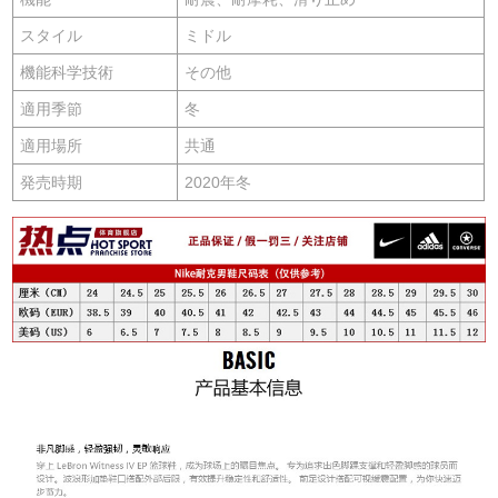
スタイル
ミドル
機能科学技術
その他
適用季節
冬
適用場所
共通
発売時期
2020年冬