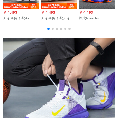
￥ 4,493
￥ 4,493
￥ 4,493
￥
ナイキ男子靴Air
ナイキ男子靴アイフ
烽火Nike Air
Jordan Why Not
ルフルフォームフォ
Friighttitte 2019 CNY
Zero.2威少な2代目実
ームフォームOe Oe
風一漸紫AO 9378 01
戦署名バーッシェル
リングのパプリカ泡
AO 9378-408号倉庫
BV 6352 AO 6218-
液銀bassカースト
現物42
900レガッタ40
314996-12 wa 3963-
101大理石スラブ42.5
0