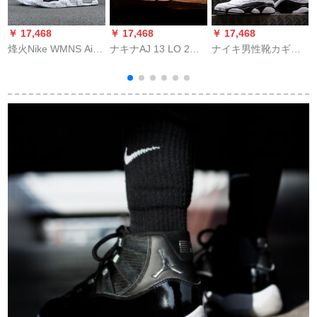
￥ 17,468
￥ 17,468
￥ 17,468
￥
烽火Nike WMNS Air
ナキナAJ 13 LO 2兵
ナイキ男性靴カギル
A
More Uptem po大AIR
馬俑AT 3102-200 AT
耐摩耗性クールクー
ル
917593 AT 3408-800
3102-200 AT 3102-
ルセンス888164-12
煙台ZCJ 2倉現物38.5
200 AT 3102-200 AT
888164-12 42.5
3102-200
ビ