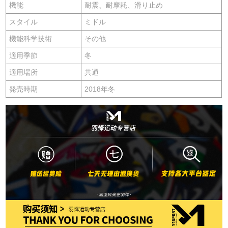
機能
耐震、耐摩耗、滑り止め
スタイル
ミドル
機能科学技術
その他
適用季節
冬
適用場所
共通
発売時期
2018年冬