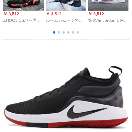
￥ 3,512
￥ 3,512
￥ 3,512
￥
ZHOOJICSバー男子
ルームカムーツのブ
烽火Air Jordan 1 Mid
春
ローダーがアウドア
ツ男性2019新商品キ
AJ 1 baren Tade pin
シスを手にして伝え
ャプション连名で、
haヘッド555112 661
ています。ネコテー
ハイブスツーKt 4ファ
555112-611煙台QY 2
ク男性用滑り止め耐
ッションスニカーー
倉現物36
摩耗トレインブブ男
トンブーツオーヴィ
性用黒赤42ヤド
ンジェームズ11大サ
4
ツ靴ナイト5黒40