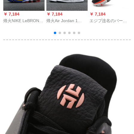
￥ 7,184
￥ 7,184
￥ 7,184
￥
烽火NIKE LeBRON
烽火Air Jordan 1
エジプ连名のバーボ
A
16 SUPERBRON超人
Shadow AJ 1影クレ
ンの靴の男性ヨロッ
ジェームズCD 2450
ール575441 555088
パ4実际の靴のスニソ
CD 2451 CD 2451-煙
013 555088-0113煙
ーカの黒赤の42
台JMC 2倉現物40.5
台LX 2倉庫現物42
性
5