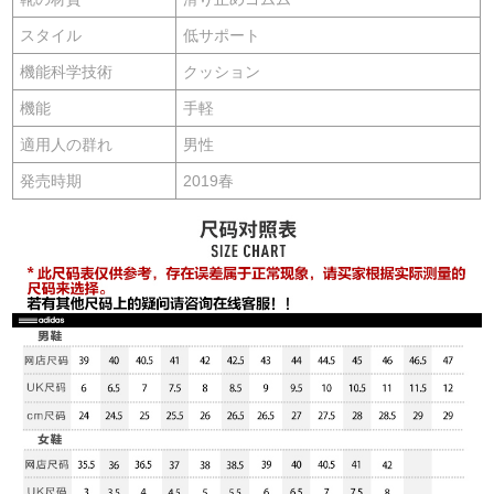
スタイル
低サポート
機能科学技術
クッション
機能
手軽
適用人の群れ
男性
発売時期
2019春