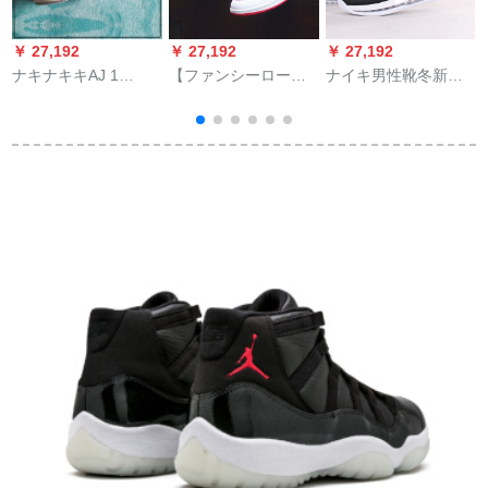
￥ 27,192
￥ 27,192
￥ 27,192
￥
ナキナキキAJ 1
【ファンシーロー
ナイキ男性靴冬新型
欧
TURBO GREEN緑
ド】ナイキ女子靴春
エアブラシ実戦快适
555088-5555088-
季新作モデル・ジド
クチョン
343
ゥン1 Low GS AJ 1バ
ーンカーリングジュ
ジュリング