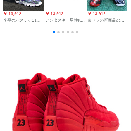
￥ 13,912
￥ 13,912
￥ 13,912
￥
李寧のバスケる11中
アンタスキー男性KT
京セラの新商品のバ
烽
国の悟道が減震して
4 tonプロ4代後半モ
ーベルスウィーツの
1
高い運動靴の新しい
デル2019夏新型低サ
男性の女性のオシド
ッ
基礎の暗いところと
ポス男性11921668
リは春秋にジェーム
台
こころと手を伝えま
黒/霧灰/アンタ白
ズの见徳が高いビィ
す／雪のほうを凝縮
119216-341
ーのスニエールに空
します／基礎の白の
気を通すようにしま
42内が長いです
す。中学生のスニス
（265）
カーの大好きなサズ
の靴の8501黒赤+黒
と黒のオシドリの色
41