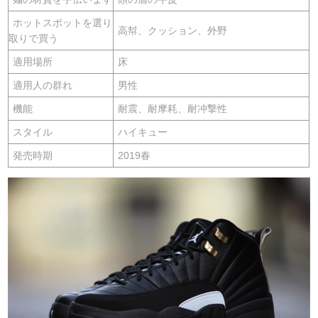
ホットスポットを選り
高幇、クッション、外野
取りで買う
適用場所
床
適用人の群れ
男性
機能
耐震、耐摩耗、耐冲撃性
スタイル
ハイキュー
発売時期
2019春