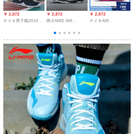
￥ 2,872
￥ 2,872
￥ 2,872
￥
ナイキ男子靴2019春
烽火NIKE AIR
ナイキAIR
新型KYRIE 5 EP欧文
VERRTILE II飛線バー
FOREEEECE MAX
5実戦耐摩耗滑り止め
セット靴921692 002
EP男バーセバス075
バズAO 2919-901 AO
921692-001煙台SZL
R-004黒/ピルトラッ
2919-901 42/265
倉庫現物42.5
ク41
の