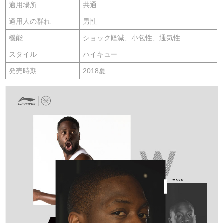
適用場所
共通
適用人の群れ
男性
機能
ショック軽減、小包性、通気性
スタイル
ハイキュー
発売時期
2018夏