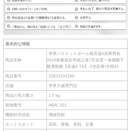
基本的な情報
李寧バスケットボール靴音速6高帮男鞋
商品名称
2019春夏新款韦徳之道7非攻震一体織靴下
靴運動靴【音速6 TD】-2光彩青/氷橙43
商品番号
25833193289
店舗
李寧力威専門店
商品の毛の重さ
1.0 kg
貨物番号
ABAL 021
機能科学技術
飛線技術
ホットスポット
高幇、軍靴、実戦、定番